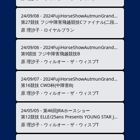
24/09/08
-
2024FujiHorseShowAutmunGrandPrixCSI1*-W★★★★
第27競技 フジ中障害飛越競技Cファイナル(二段階)
原 理沙子 - ロイヤルブラン
24/09/06
-
2024FujiHorseShowAutmunGrandPrixCSI1*-W★★★★
第9競技 フジ中障害飛越競技B
原 理沙子 - ウィルオー・ザ・ウィスプT
24/09/07
-
2024FujiHorseShowAutmunGrandPrixCSI1*-W★★★★
第16競技 CWD杯(中障害B)
原 理沙子 - ウィルオー・ザ・ウィスプT
24/05/05
-
第46回JRAホースショー
第12競技 ELLE/25ans Presents YOUNG STAR JUMPING Cup Final
原 理沙子 - ウィルオー・ザ・ウィスプT