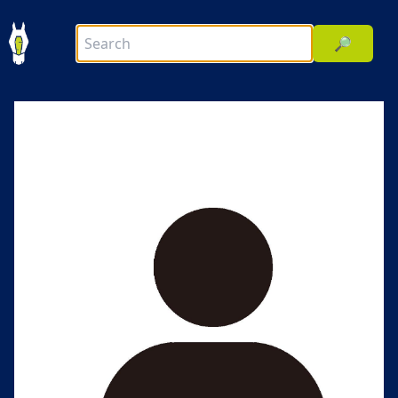
🔎
前へ
次へ