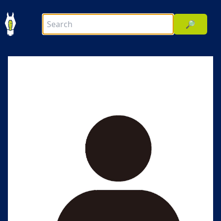
🔎
前へ
次へ