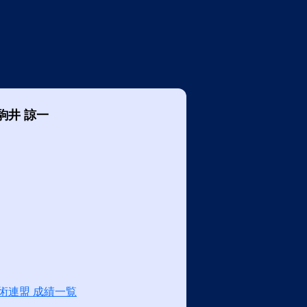
駒井 諒一
術連盟 成績一覧