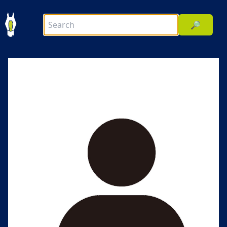
🔎
前へ
次へ