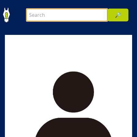
🔎
前へ
次へ