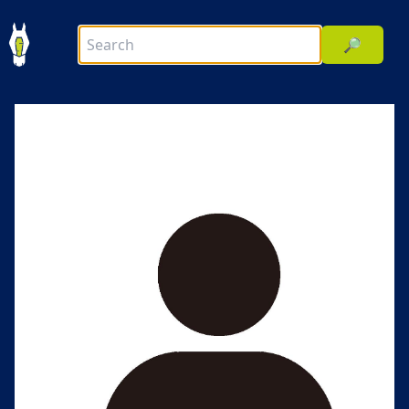
🔎
前へ
次へ