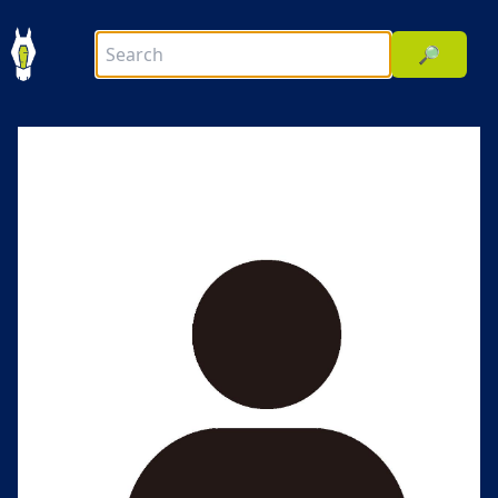
🔎
前へ
次へ