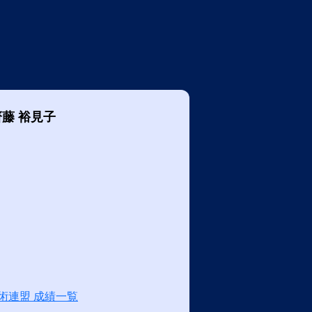
齋藤 裕見子
術連盟 成績一覧