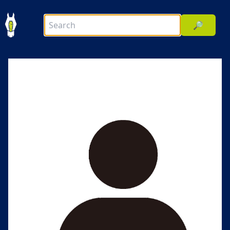
🔎
前へ
次へ