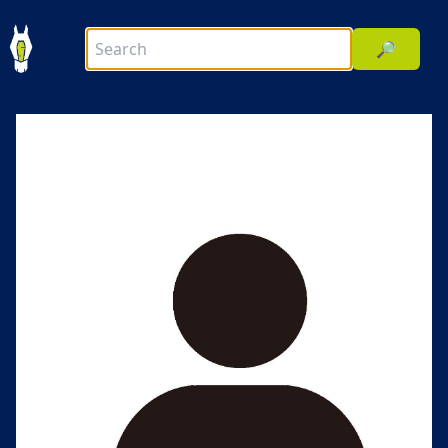
🔎
前へ
次へ