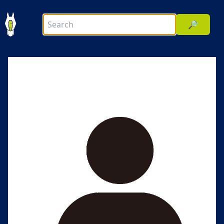
🔎
前へ
次へ