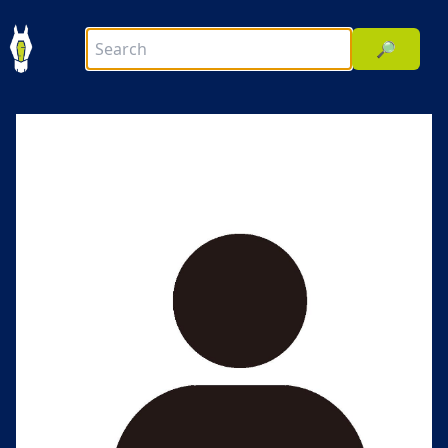
🔎
前へ
次へ