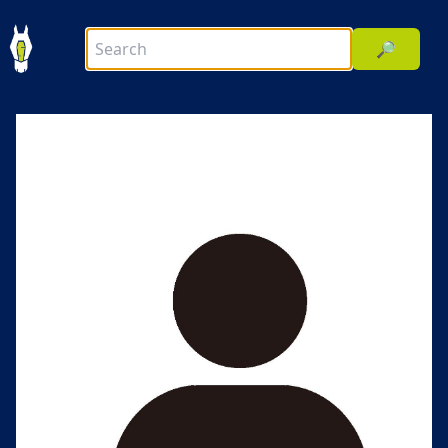
🔎
前へ
次へ