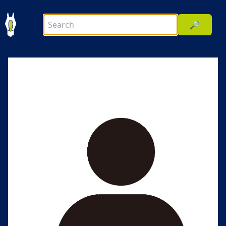
🔎
前へ
次へ