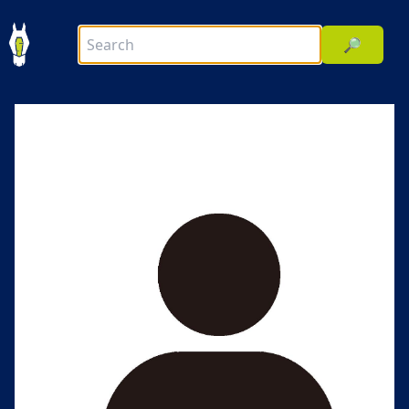
🔎
前へ
次へ