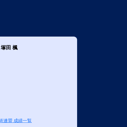
塚田 楓
術連盟 成績一覧