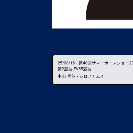
25/08/16
-
第40回サマーホースショー20
第2競技 EV65競技
中山 里英 - シロノカムイ
データ読込中・・・️