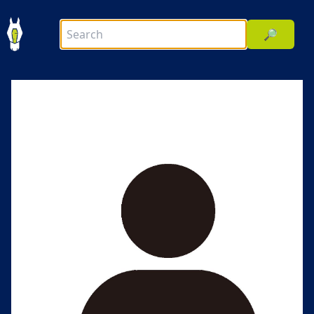
🔎
前へ
次へ