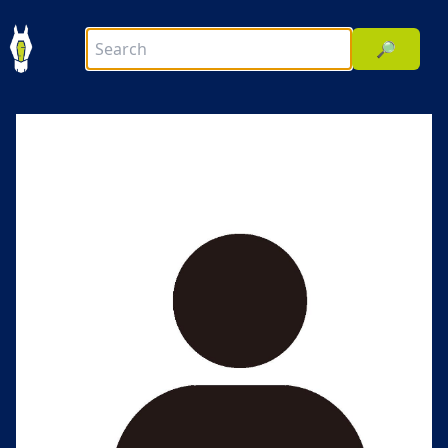
🔎
前へ
次へ