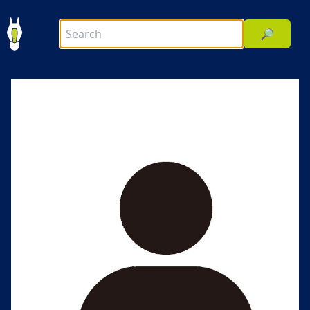
🔎
前へ
次へ