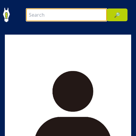
🔎
前へ
次へ