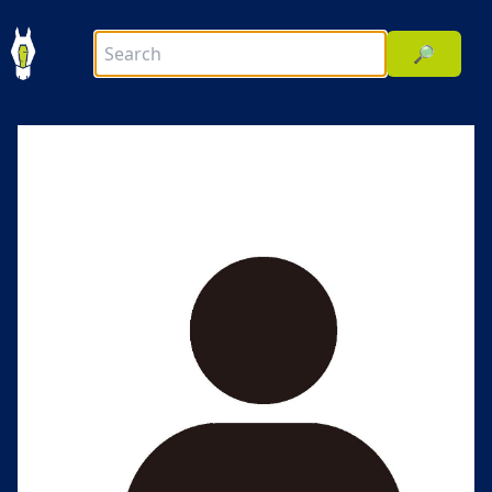
🔎
前へ
次へ