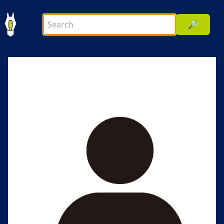
🔎
前へ
次へ