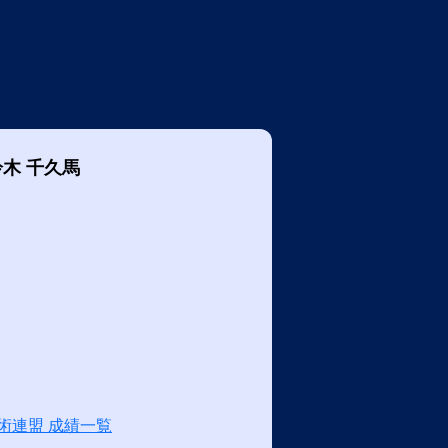
鈴木 千久馬
術連盟 成績一覧