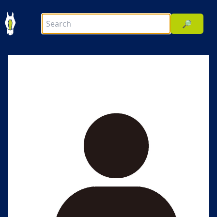
🔎
前へ
次へ