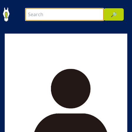
🔎
前へ
次へ