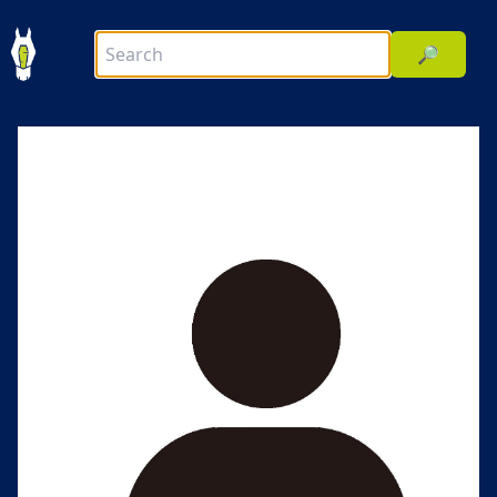
🔎
前へ
次へ