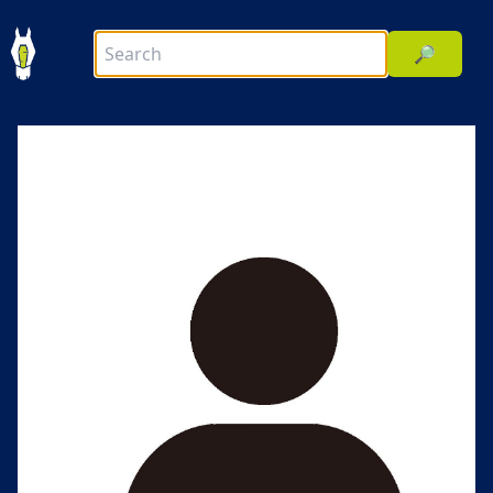
🔎
前へ
次へ