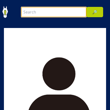
🔎
前へ
次へ