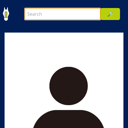
🔎
前へ
次へ