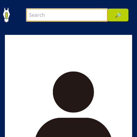
🔎
前へ
次へ