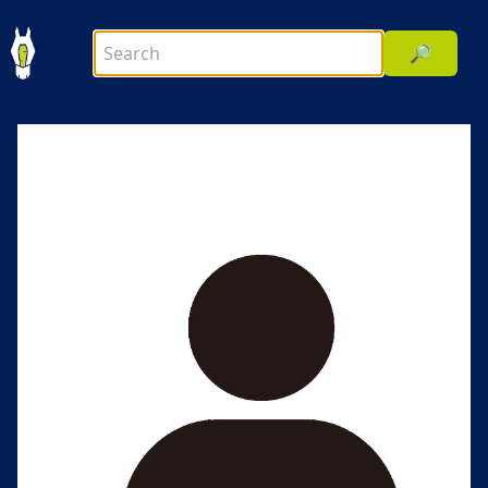
🔎
前へ
次へ