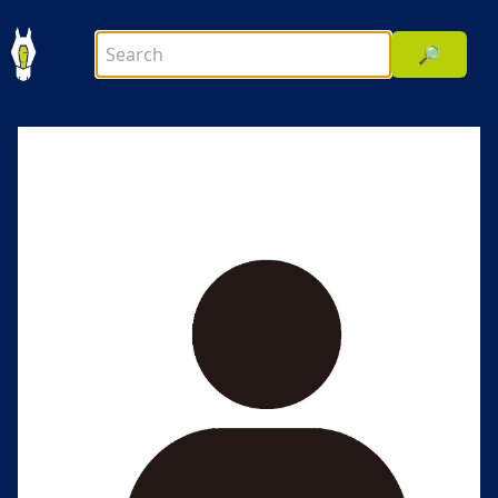
🔎
前へ
次へ