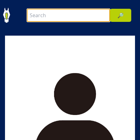
🔎
前へ
次へ