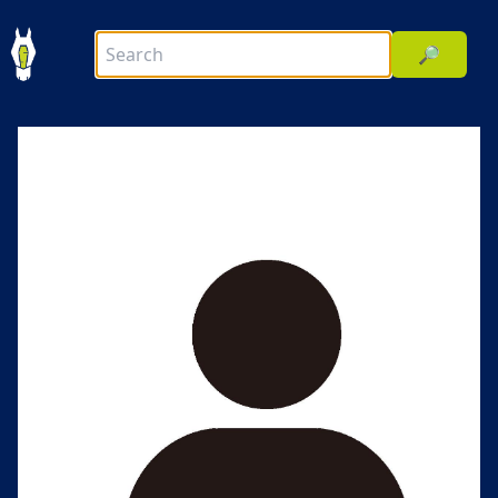
🔎
前へ
次へ