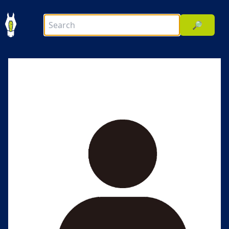
🔎
前へ
次へ