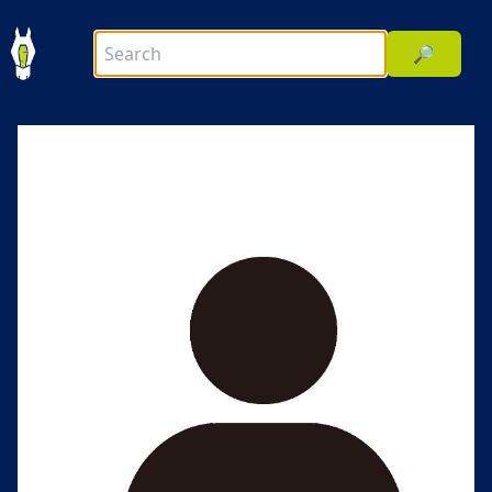
🔎
前へ
次へ