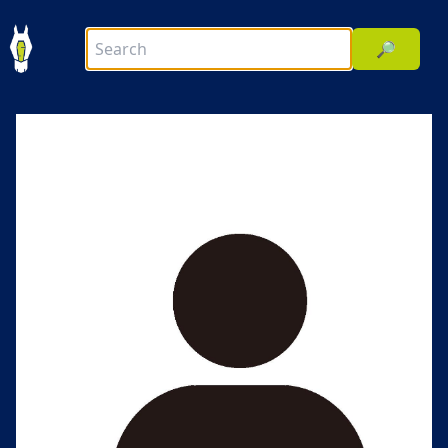
🔎
前へ
次へ