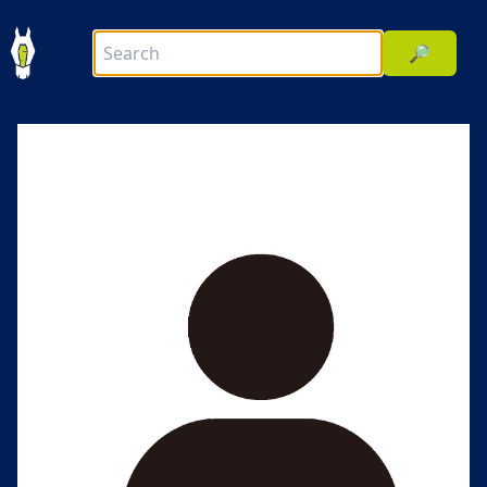
🔎
前へ
次へ