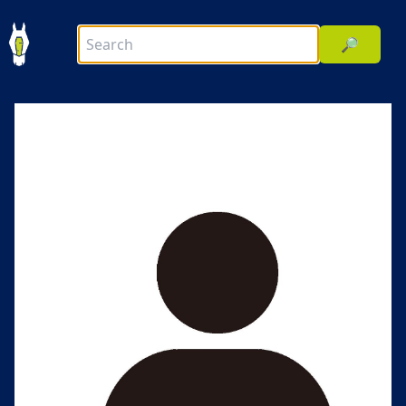
🔎
前へ
次へ