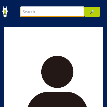
🔎
前へ
次へ