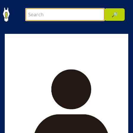
🔎
前へ
次へ