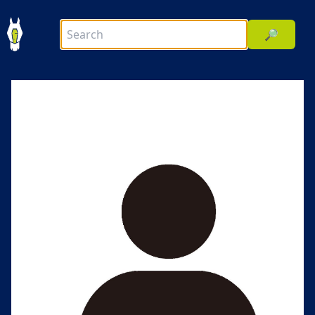
🔎
前へ
次へ