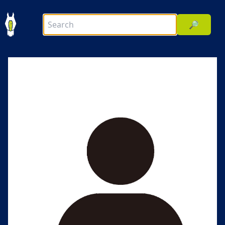
🔎
前へ
次へ