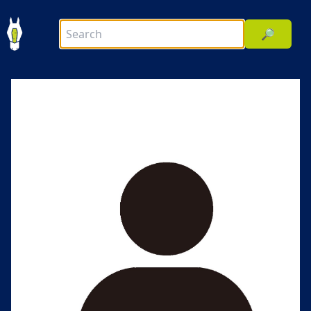
🔎
前へ
次へ