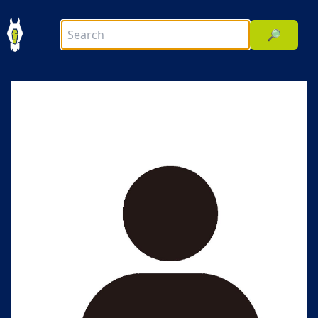
🔎
前へ
次へ