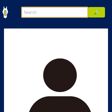
🔎
前へ
次へ