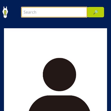
🔎
前へ
次へ