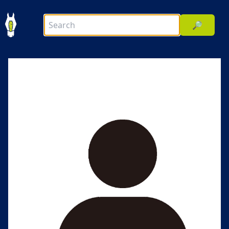
🔎
前へ
次へ