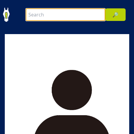
🔎
前へ
次へ